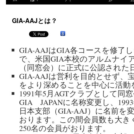
テ
GIA-AAJとは？
ン
ツ
へ
GIA-AAJはGIA各コースを修
ス
で、米国GIA本校のアルムナイ
（同窓会）に正式に公認された
キ
GIA-AAJは営利を目的とせず
ッ
をより深めることを中心に活動
プ
1991年5月AGTクラブとして同
GIA JAPANに名称変更し、199
日本支部（GIA-AAJ）に名前
おります。この間会員数も大き
250名の会員がおります。