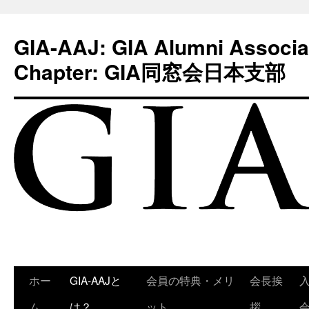
GIA-AAJ: GIA Alumni Associa
Chapter: GIA同窓会日本支部
コ
ホー
GIA-AAJと
会員の特典・メリ
会長挨
ン
ム
は？
ット
拶